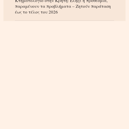
Κτηματολόγιο στην Κρήτη: Έληξε η προθεσμία,
παραμένουν τα προβλήματα – Ζητούν παράταση
έως το τέλος του 2026
ΚΡΗΤΗ
04.08.2026, 12:48
Ηράκλειο: Κόντρα στο εσωτερικό της δημοτικής
αρχής για τις απευθείας αναθέσεις και τις
αναμορφώσεις