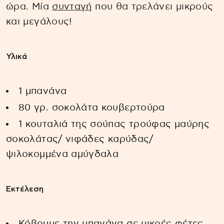
ώρα. Μία
συνταγή
που θα τρελάνει μικρούς
και μεγάλους!
Υλικά
1 μπανάνα
80 γρ. σοκολάτα κουβερτούρα
1 κουταλιά της σούπας τρούφας μαύρης
σοκολάτας/ νιφάδες καρύδας/
ψιλοκομμένα αμύγδαλα
Εκτέλεση
Κόβουμε την μπανάνα σε μικρές φέτες