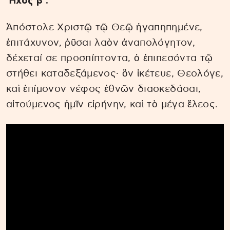
Ἦχος β’.
Ἀπόστολε Χριστῷ τῷ Θεῷ ἠγαπηπημένε,
ἐπιτάχυνον, ῥῦσαι λαὸν ἀναπολόγητον,
δέχεταί σε προσπίπτοντα, ὁ ἐπιπεσόντα τῷ
στήθει καταδεξάμενος· ὃν ἱκέτευε, Θεολόγε,
καὶ ἐπίμονον νέφος ἐθνῶν διασκεδάσαι,
αἰτούμενος ἡμῖν εἰρήνην, καὶ τὸ μέγα ἔλεος.