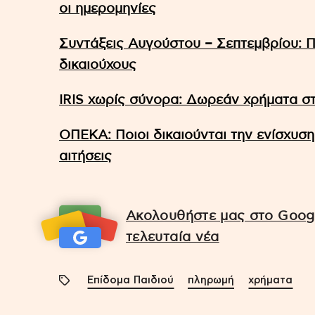
οι ημερομηνίες
Συντάξεις Αυγούστου – Σεπτεμβρίου: 
δικαιούχους
IRIS χωρίς σύνορα: Δωρεάν χρήματα στ
ΟΠΕΚΑ: Ποιοι δικαιούνται την ενίσχυση
αιτήσεις
Ακολουθήστε μας στο Googl
τελευταία νέα
Επίδομα Παιδιού
πληρωμή
χρήματα