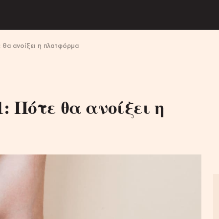
ε θα ανοίξει η πλατφόρμα
: Πότε θα ανοίξει η