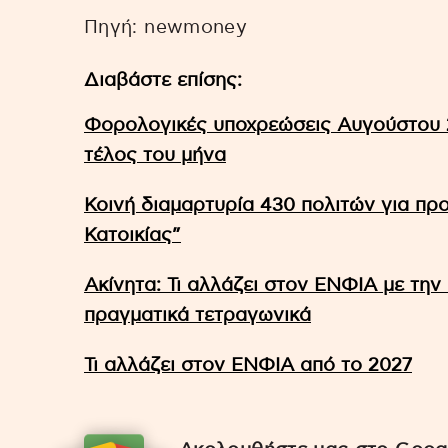
Πηγή: newmoney
Διαβάστε επίσης:
Φορολογικές υποχρεώσεις Αυγούστου 2
τέλος του μήνα
Κοινή διαμαρτυρία 430 πολιτών για π
Κατοικίας”
Ακίνητα: Τι αλλάζει στον ΕΝΦΙΑ με την
πραγματικά τετραγωνικά
Τι αλλάζει στον ΕΝΦΙΑ από το 2027