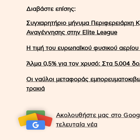
Διαβάστε επίσης:
Συγχαρητήριο μήνυμα Περιφερειάρχη Κ
Αναγέννησης στην Elite League
Η τιμή του ευρωπαϊκού φυσικού αερίου
Άλμα 0,5% για τον χρυσό: Στα 5.004 δολ
Οι ναύλοι μεταφοράς εμπορευματοκιβω
τροχιά
Ακολουθήστε μας στο Googl
τελευταία νέα