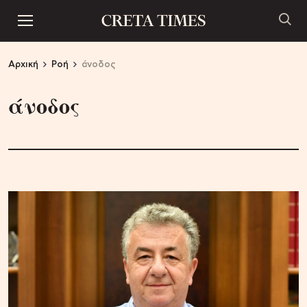
Αρχική
Ροή
άνοδος
άνοδος