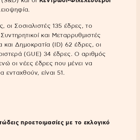
(S&D) και οι
Κεντρώοι-Φιλελεύθεροι
λειοψηφία.
, οι Σοσιαλιστές 135 έδρες, το
 Συντηρητικοί και Μεταρρυθμιστές
 και Δημοκρατία (ID) 62 έδρες, οι
ριστερά (GUE) 34 έδρες. Ο αριθμός
ενώ οι νέες έδρες που μένει να
α ενταχθούν, είναι 51.
ώδεις προετοιμασίες με το εκλογικό