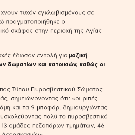
άχνουν τυχόν εγκλωβισμένους σε
νώ πραγματοποιήθηκε ο
ικό σκάφος στην περιοχή της Αγίας
ρχές έδωσαν εντολή για
μαζική
ν δωματίων και κατοικιών, καθώς οι
πος Τύπου Πυροσβεστικού Σώματος
άς, σημειώνονοντας ότι: «οι ριπές
όμη και τα 9 μποφόρ, δημιουργώντας
 δυσκολεύοντας πολύ το πυροσβεστικό
ε 13 ομάδες πεζοπόρων τμημάτων, 46
ν Αεροσκαφών».