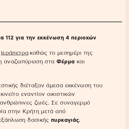
μα 112 για την εκκένωση 4 περιοχών
ν
Ιεράπετρα
καθώς το μεσημέρι της
λη αναζωπύρωση στα
Φέρμα
και
εστικής διέταξαν άμεσα εκκένωση του
κινείτο εναντίον οικιστικών
ι ανθρώπινες ζωές. Σε συναγερμό
σία στην Κρήτη μετά από
α εξάπλωση δασικής
πυρκαγιάς.