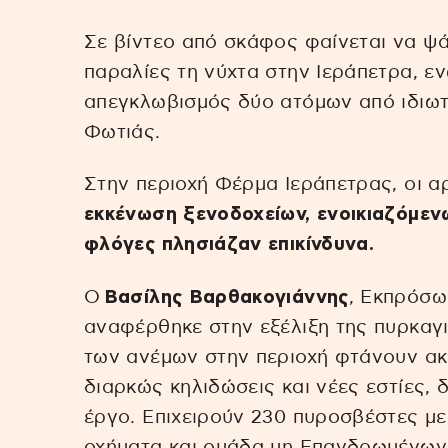
Σε βίντεο από σκάφος φαίνεται να ψ
παραλίες τη νύχτα στην Ιεράπετρα, ε
απεγκλωβισμός δύο ατόμων από ιδιωτ
Φωτιάς.
Στην περιοχή Φέρμα Ιεράπετρας, οι α
εκκένωση ξενοδοχείων, ενοικιαζόμενω
φλόγες πλησιάζαν επικίνδυνα.
Ο
Βασίλης Βαρθακογιάννης
, Εκπρόσω
αναφέρθηκε στην εξέλιξη της πυρκαγι
των ανέμων στην περιοχή φτάνουν ακ
διαρκώς κηλιδώσεις και νέες εστίες,
έργο. Επιχειρούν 230 πυροσβέστες μ
οχήματα και ομάδα μη Επανδρωμένω