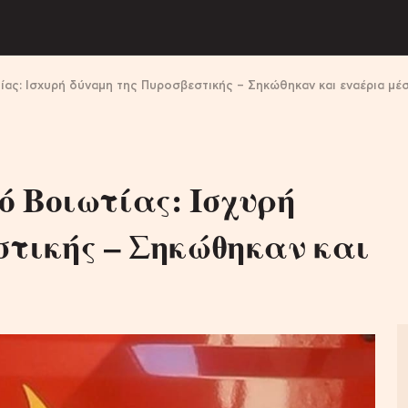
ας: Ισχυρή δύναμη της Πυροσβεστικής – Σηκώθηκαν και εναέρια μέ
 Βοιωτίας: Ισχυρή
στικής – Σηκώθηκαν και