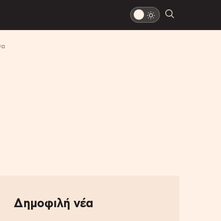
σα
Δημοφιλή νέα