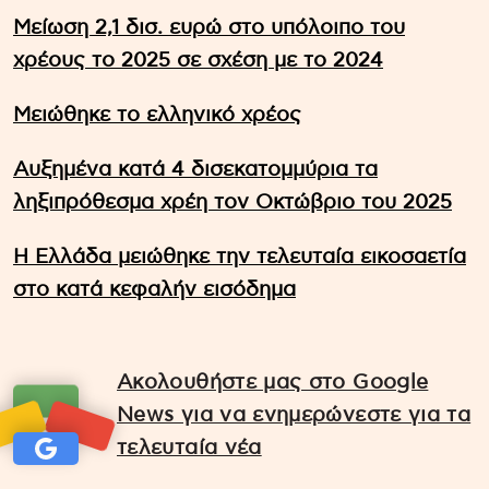
Μείωση 2,1 δισ. ευρώ στο υπόλοιπο του
χρέους το 2025 σε σχέση με το 2024
Μειώθηκε το ελληνικό χρέος
Αυξημένα κατά 4 δισεκατομμύρια τα
ληξιπρόθεσμα χρέη τον Οκτώβριο του 2025
Η Ελλάδα μειώθηκε την τελευταία εικοσαετία
στο κατά κεφαλήν εισόδημα
Ακολουθήστε μας στο Google
News για να ενημερώνεστε για τα
τελευταία νέα