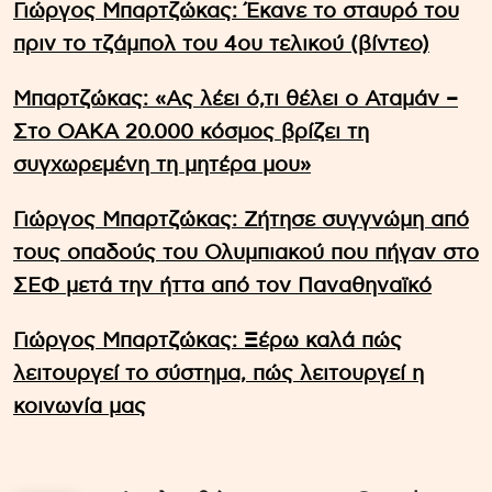
Γιώργος Μπαρτζώκας: Έκανε το σταυρό του
πριν το τζάμπολ του 4ου τελικού (βίντεο)
Μπαρτζώκας: «Ας λέει ό,τι θέλει ο Αταμάν –
Στο ΟΑΚΑ 20.000 κόσμος βρίζει τη
συγχωρεμένη τη μητέρα μου»
Γιώργος Μπαρτζώκας: Ζήτησε συγγνώμη από
τους οπαδούς του Ολυμπιακού που πήγαν στο
ΣΕΦ μετά την ήττα από τον Παναθηναϊκό
Γιώργος Μπαρτζώκας: Ξέρω καλά πώς
λειτουργεί το σύστημα, πώς λειτουργεί η
κοινωνία μας