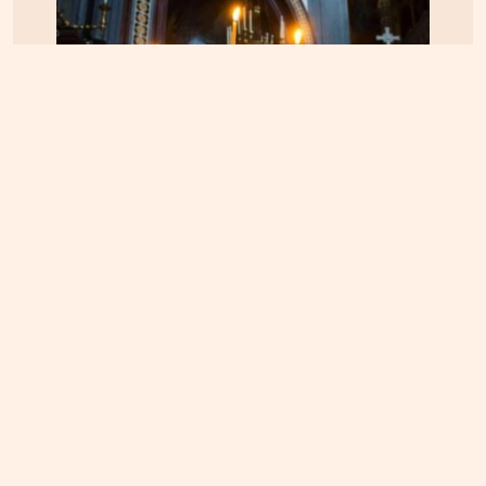
ΠΝΕΥΜΑΤΙΚΑ
22.04.2025, 10:20
Οι Άγιοι του 21ου αιώνα – Οι αγιοκατατάξεις των
τελευταίων 4 ετών – Ανάμεσα τους και ένας
Κρητικός