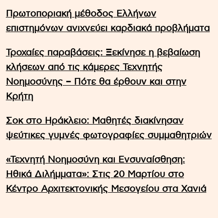
Πρωτοποριακή μέθοδος Ελλήνων
επιστημόνων ανιχνεύει καρδιακά προβλήματα
Τροχαίες παραβάσεις: Ξεκίνησε η βεβαίωση
κλήσεων από τις κάμερες Τεχνητής
Νοημοσύνης – Πότε θα έρθουν και στην
Κρήτη
Σοκ στο Ηράκλειο: Μαθητές διακίνησαν
ψεύτικες γυμνές φωτογραφίες συμμαθητριών
«Τεχνητή Νοημοσύνη και Ενσυναίσθηση:
Ηθικά Διλήμματα»: Στις 20 Μαρτίου στο
Κέντρο Αρχιτεκτονικής Μεσογείου στα Χανιά