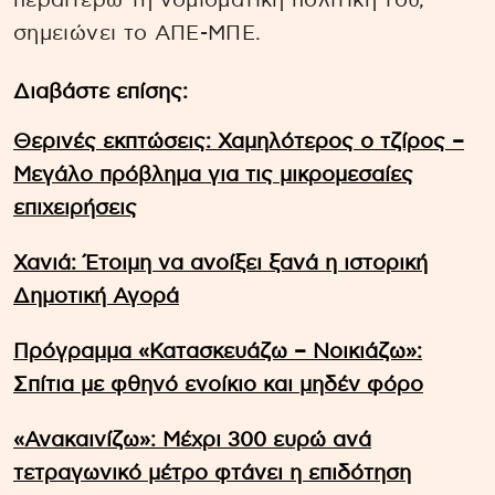
περαιτέρω τη νομισματική πολιτική του,
σημειώνει το ΑΠΕ-ΜΠΕ.
Διαβάστε επίσης:
Θερινές εκπτώσεις: Χαμηλότερος ο τζίρος –
Μεγάλο πρόβλημα για τις μικρομεσαίες
επιχειρήσεις
Χανιά: Έτοιμη να ανοίξει ξανά η ιστορική
Δημοτική Αγορά
Πρόγραμμα «Κατασκευάζω – Νοικιάζω»:
Σπίτια με φθηνό ενοίκιο και μηδέν φόρο
«Ανακαινίζω»: Μέχρι 300 ευρώ ανά
τετραγωνικό μέτρο φτάνει η επιδότηση