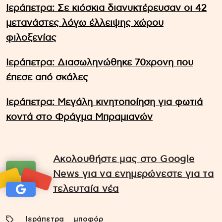
Ιεράπετρα: Σε κιόσκια διανυκτέρευσαν οι 42
μετανάστες λόγω έλλειψης χώρου
φιλοξενίας
Ιεράπετρα: Διασωληνώθηκε 70χρονη που
έπεσε από σκάλες
Ιεράπετρα: Μεγάλη κινητοποίηση για φωτιά
κοντά στο Φράγμα Μπραμιανών
Ακολουθήστε μας στο Google
News για να ενημερώνεστε για τα
τελευταία νέα
Ιεράπετρα
μποφόρ