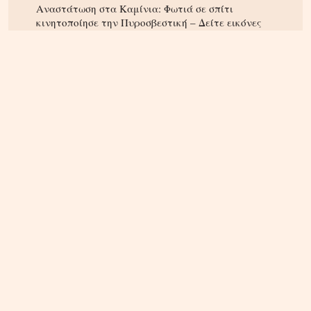
Αναστάτωση στα Καμίνια: Φωτιά σε σπίτι
κινητοποίησε την Πυροσβεστική – Δείτε εικόνες
ΠΝΕΥΜΑΤΙΚΑ
22.04.2025, 10:20
Οι Άγιοι του 21ου αιώνα – Οι αγιοκατατάξεις των
τελευταίων 4 ετών – Ανάμεσα τους και ένας
Κρητικός