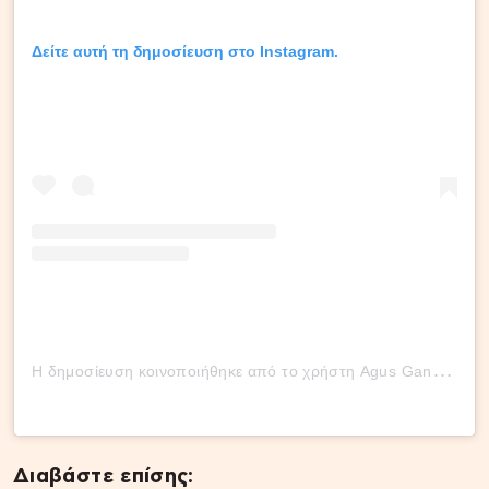
Δείτε αυτή τη δημοσίευση στο Instagram.
Η
δημοσίευση κοινοποιήθηκε από το χρήστη Agus Gandolfo (@agus.gandolfo)
Διαβάστε επίσης: