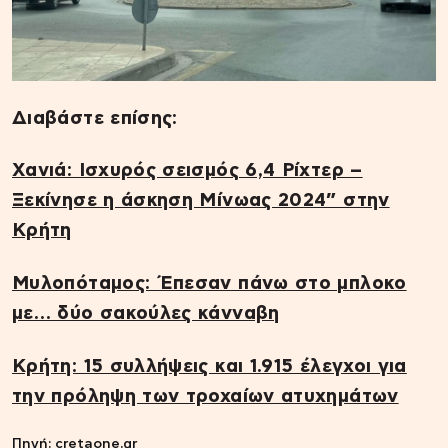
Διαβάστε επίσης:
Χανιά: Ισχυρός σεισμός 6,4 Ρίχτερ –
Ξεκίνησε η άσκηση Μίνωας 2024” στην
Κρήτη
Μυλοπόταμος: Έπεσαν πάνω στο μπλοκο
με… δύο σακούλες κάνναβη
Κρήτη: 15 συλλήψεις και 1.915 έλεγχοι για
την πρόληψη των τροχαίων ατυχημάτων
Πηγή: cretaone.gr