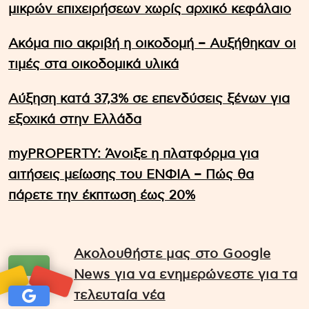
μικρών επιχειρήσεων χωρίς αρχικό κεφάλαιο
Ακόμα πιο ακριβή η οικοδομή – Αυξήθηκαν οι
τιμές στα οικοδομικά υλικά
Αύξηση κατά 37,3% σε επενδύσεις ξένων για
εξοχικά στην Ελλάδα
myPROPERTY: Άνοιξε η πλατφόρμα για
αιτήσεις μείωσης του ΕΝΦΙΑ – Πώς θα
πάρετε την έκπτωση έως 20%
Ακολουθήστε μας στο Google
News για να ενημερώνεστε για τα
τελευταία νέα