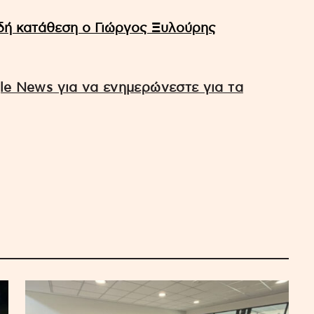
υδή κατάθεση ο Γιώργος Ξυλούρης
e News για να ενημερώνεστε για τα