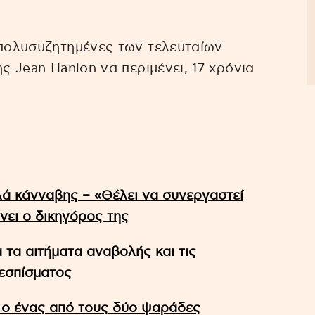
 πολυσυζητημένες των τελευταίων
ς Jean Hanlon να περιμένει, 17 χρόνια
ιλά κάνναβης – «Θέλει να συνεργαστεί
νει ο δικηγόρος της
α τα αιτήματα αναβολής και τις
θεσπίσματος
ή ο ένας από τους δύο ψαράδες