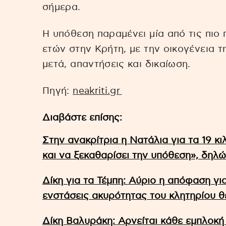
σήμερα.
Η υπόθεση παραμένει μία από τις πιο
ετών στην Κρήτη, με την οικογένεια τη
μετά, απαντήσεις και δικαίωση.
Πηγή:
neakriti.gr
Διαβάστε επίσης:
Στην ανακρίτρια η Νατάλια για τα 19 κ
και να ξεκαθαρίσει την υπόθεση», δηλώ
Δίκη για τα Τέμπη: Αύριο η απόφαση γι
ενστάσεις ακυρότητας του κλητηρίου 
Δίκη Βαλυράκη: Αρνείται κάθε εμπλοκ