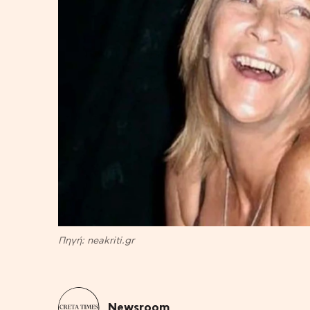
Πηγή: neakriti.gr
Newsroom