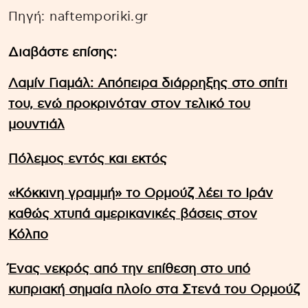
Πηγή: naftemporiki.gr
Διαβάστε επίσης:
Λαμίν Γιαμάλ: Απόπειρα διάρρηξης στο σπίτι
του, ενώ προκρινόταν στον τελικό του
μουντιάλ
Πόλεμος εντός και εκτός
«Κόκκινη γραμμή» το Ορμούζ λέει το Ιράν
καθώς χτυπά αμερικανικές βάσεις στον
Κόλπο
Ένας νεκρός από την επίθεση στο υπό
κυπριακή σημαία πλοίο στα Στενά του Ορμούζ