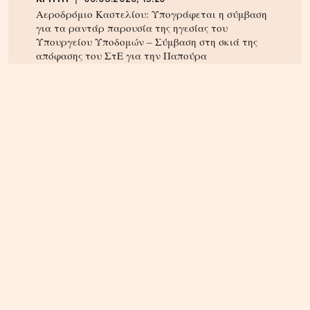
Αεροδρόμιο Καστελίου: Υπογράφεται η σύμβαση
για τα ραντάρ παρουσία της ηγεσίας του
Υπουργείου Υποδομών – Σύμβαση στη σκιά της
απόφασης του ΣτΕ για την Παπούρα
ΚΡΗΤΗ
05.08.2026, 16:22
Αρπαξαν ταυτόχρονα φωτιά δύο αυτοκίνητα σε
Σούδα και Επισκοπή – Τρέχει η Πυροσβεστική