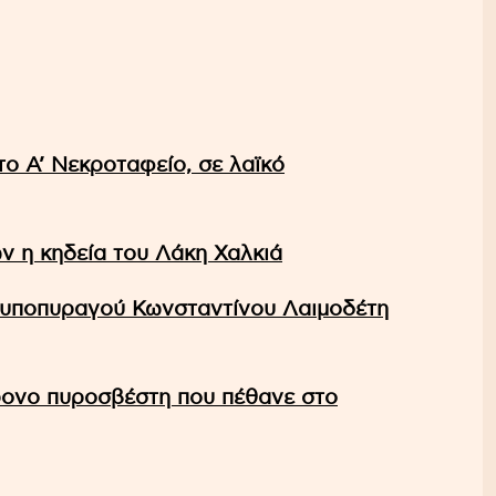
το A’ Νεκροταφείο, σε λαϊκό
ν η κηδεία του Λάκη Χαλκιά
θυποπυραγού Κωνσταντίνου Λαιμοδέτη
χρονο πυροσβέστη που πέθανε στο