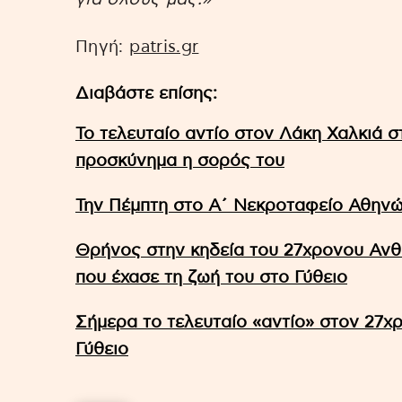
Πηγή:
patris.gr
Διαβάστε επίσης:
Το τελευταίο αντίο στον Λάκη Χαλκιά σ
προσκύνημα η σορός του
Την Πέμπτη στο Α΄ Νεκροταφείο Αθηνώ
Θρήνος στην κηδεία του 27χρονου Αν
που έχασε τη ζωή του στο Γύθειο
Σήμερα το τελευταίο «αντίο» στον 27
Γύθειο