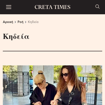
Αρχική
Ροή
Κηδεία
Κηδεία