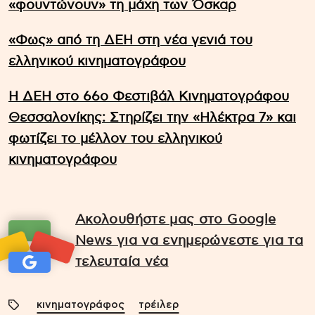
«φουντώνουν» τη μάχη των Όσκαρ
«Φως» από τη ΔΕΗ στη νέα γενιά του
ελληνικού κινηματογράφου
Η ΔΕΗ στο 66ο Φεστιβάλ Κινηματογράφου
Θεσσαλονίκης: Στηρίζει την «Ηλέκτρα 7» και
φωτίζει το μέλλον του ελληνικού
κινηματογράφου
Ακολουθήστε μας στο Google
News για να ενημερώνεστε για τα
τελευταία νέα
κινηματογράφος
τρέιλερ