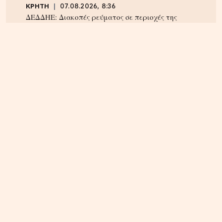
ΚΡΗΤΗ
07.08.2026, 8:36
ΔΕΔΔΗΕ: Διακοπές ρεύματος σε περιοχές της
Κρήτης σήμερα Παρασκευή 7/8
ΗΡΑΚΛΕΙΟ
06.08.2026, 14:23
Αναστάτωση στα Καμίνια: Φωτιά σε σπίτι
κινητοποίησε την Πυροσβεστική – Δείτε εικόνες