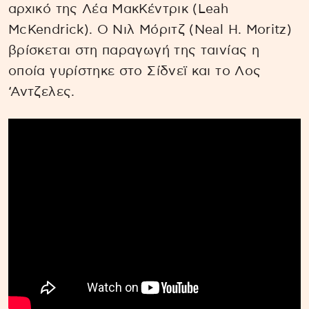
αρχικό της Λέα ΜακΚέντρικ (Leah
McKendrick). Ο Νιλ Μόριτζ (Neal H. Moritz)
βρίσκεται στη παραγωγή της ταινίας η
οποία γυρίστηκε στο Σίδνεϊ και το Λος
‘Αντζελες.