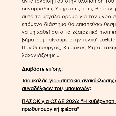
ανταπόκρισή του στην υλοποίηση του έ
συναρμόδιες Υπηρεσίες τους θα συνε
αυτό το μεγάλο όραμα για τον υγρό σ
επόμενο διάστημα θα επισπεύσω θεσμι
να μη χαθεί αυτό το εξαιρετικό mome
βήματα, μπαίνουμε στην τελική ευθεία.
Πρωθυπουργός, Κυριάκος Μητσοτάκης
λαχανιάζουμε.»
Διαβάστε επίσης:
Τσουκαλάς για «σπιτάκια ανακύκλωσης
συναδέλφων του, υπουργών;
ΠΑΣΟΚ για ΟΣΔΕ 2026: “Η κυβέρνηση 
πρωθυπουργική φιέστα”