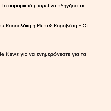
 Το παραμικρό μπορεί να οδηγήσει σε
του Κασσελάκη η Μυρτώ Κοροβέση – Οι
e News για να ενημερώνεστε για τα