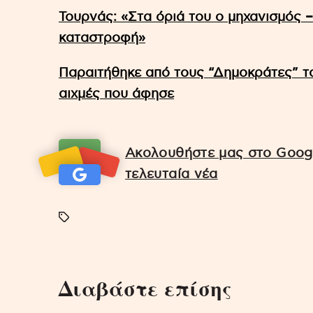
Τουρνάς: «Στα όριά του ο μηχανισμός –
καταστροφή»
Παραιτήθηκε από τους “Δημοκράτες” 
αιχμές που άφησε
Ακολουθήστε μας στο Googl
τελευταία νέα
Διαβάστε επίσης