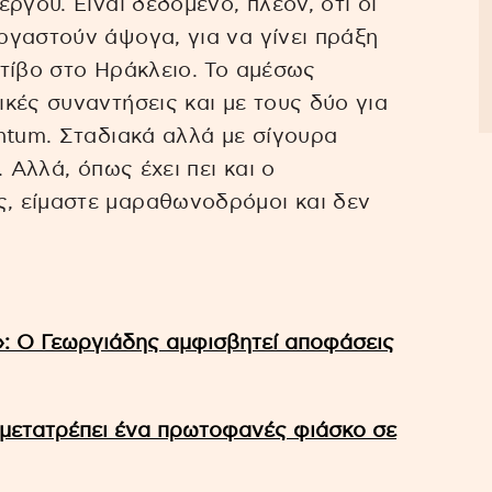
ργου. Είναι δεδομένο, πλέον, ότι οι
ργαστούν άψογα, για να γίνει πράξη
τίβο στο Ηράκλειο. To αμέσως
κές συναντήσεις και με τους δύο για
ntum. Σταδιακά αλλά με σίγουρα
 Αλλά, όπως έχει πει και ο
, είμαστε μαραθωνοδρόμοι και δεν
»: Ο Γεωργιάδης αμφισβητεί αποφάσεις
μετατρέπει ένα πρωτοφανές φιάσκο σε