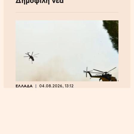
Δημοφιλή νέα
ΕΛΛΑΔΑ
04.08.2026, 13:12
Ψάθα: Συνελήφθη αδελφός αντιδημάρχου που
παραβίασε τον αποκλεισμό και προσέκρουσε στα
συντρίμμια του ελικοπτέρου