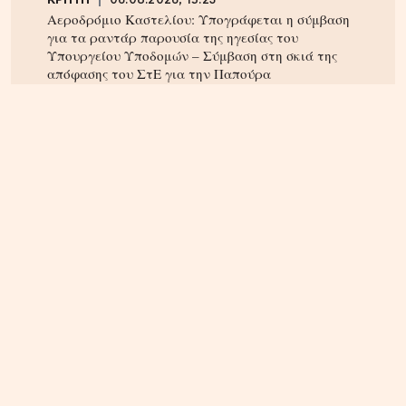
ΚΡΗΤΗ
06.08.2026, 15:23
Αεροδρόμιο Καστελίου: Υπογράφεται η σύμβαση
για τα ραντάρ παρουσία της ηγεσίας του
Υπουργείου Υποδομών – Σύμβαση στη σκιά της
απόφασης του ΣτΕ για την Παπούρα
ΚΡΗΤΗ
05.08.2026, 16:22
Αρπαξαν ταυτόχρονα φωτιά δύο αυτοκίνητα σε
Σούδα και Επισκοπή – Τρέχει η Πυροσβεστική