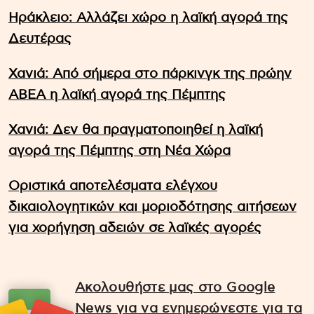
Ηράκλειο: Αλλάζει χώρο η λαϊκή αγορά της
Δευτέρας
Χανιά: Από σήμερα στο πάρκινγκ της πρώην
ΑΒΕΑ η λαϊκή αγορά της Πέμπτης
Χανιά: Δεν θα πραγματοποιηθεί η λαϊκή
αγορά της Πέμπτης στη Νέα Χώρα
Οριστικά αποτελέσματα ελέγχου
δικαιολογητικών και μοριοδότησης αιτήσεων
για χορήγηση αδειών σε λαϊκές αγορές
Ακολουθήστε μας στο Google
News για να ενημερώνεστε για τα