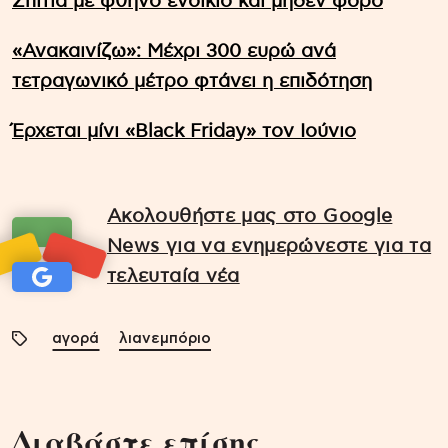
Σπίτια με φθηνό ενοίκιο και μηδέν φόρο
«Ανακαινίζω»: Μέχρι 300 ευρώ ανά
τετραγωνικό μέτρο φτάνει η επιδότηση
Έρχεται μίνι «Black Friday» τον Ιούνιο
Ακολουθήστε μας στο Google
News για να ενημερώνεστε για τα
τελευταία νέα
αγορά
λιανεμπόριο
Διαβάστε επίσης