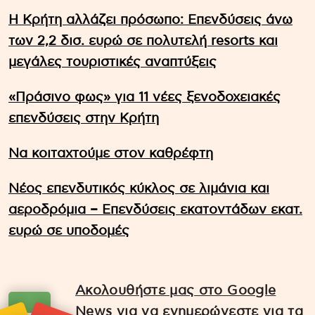
Η Κρήτη αλλάζει πρόσωπο: Επενδύσεις άνω
των 2,2 δισ. ευρώ σε πολυτελή resorts και
μεγάλες τουριστικές αναπτύξεις
«Πράσινο φως» για 11 νέες ξενοδοχειακές
επενδύσεις στην Κρήτη
Να κοιταχτούμε στον καθρέφτη
Νέος επενδυτικός κύκλος σε λιμάνια και
αεροδρόμια – Επενδύσεις εκατοντάδων εκατ.
ευρώ σε υποδομές
Ακολουθήστε μας στο Google
News για να ενημερώνεστε για τα