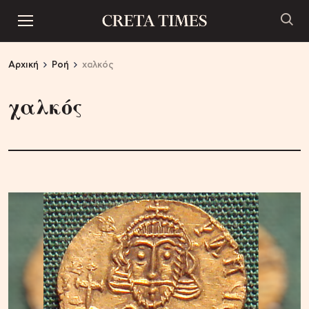
Αρχική
Ροή
χαλκός
χαλκός