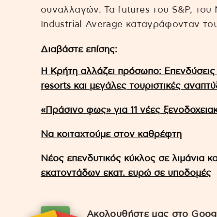
συναλλαγών. Τα futures του S&P, του
Industrial Average καταγράφονταν το
Διαβάστε επίσης:
Η Κρήτη αλλάζει πρόσωπο: Επενδύσεις 
resorts και μεγάλες τουριστικές αναπτύ
«Πράσινο φως» για 11 νέες ξενοδοχεια
Να κοιταχτούμε στον καθρέφτη
Νέος επενδυτικός κύκλος σε λιμάνια κ
εκατοντάδων εκατ. ευρώ σε υποδομές
Ακολουθήστε μας στο Googl