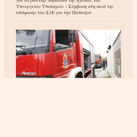
Υπουργείου Υποδομών – Σύμβαση στη σκιά της
απόφασης του ΣτΕ για την Παπούρα
ΚΡΗΤΗ
05.08.2026, 16:22
Αρπαξαν ταυτόχρονα φωτιά δύο αυτοκίνητα σε
Σούδα και Επισκοπή – Τρέχει η Πυροσβεστική