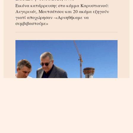
Εικόνα κατάρρευσης στο κόμμα Καρυστιανού:
Αυγερινός, Μουτσάτσου και 20 ακόμα εξηγούν
γιατί αποχώρησαν -«Αρνηθήκαμε να
συμβιβαστούμε»
ΚΡΗΤΗ
06.08.2026, 15:23
Αεροδρόμιο Καστελίου: Υπογράφεται η σύμβαση
για τα ραντάρ παρουσία της ηγεσίας του
Υπουργείου Υποδομών – Σύμβαση στη σκιά της
απόφασης του ΣτΕ για την Παπούρα