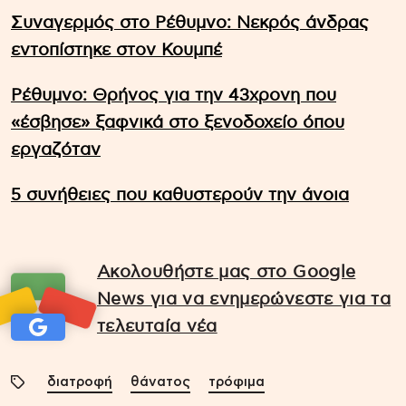
Συναγερμός στο Ρέθυμνο: Νεκρός άνδρας
εντοπίστηκε στον Κουμπέ
Ρέθυμνο: Θρήνος για την 43χρονη που
«έσβησε» ξαφνικά στο ξενοδοχείο όπου
εργαζόταν
5 συνήθειες που καθυστερούν την άνοια
Ακολουθήστε μας στο Google
News για να ενημερώνεστε για τα
τελευταία νέα
διατροφή
θάνατος
τρόφιμα