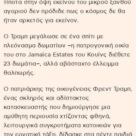
τίποτα στην όψη εκείνου του μικρού ξανθού
αγοριού δεν πρόδιδε πως ο κόσμος δε θα
ήταν αρκετός για εκείνον.
Ο Τραμπ μεγάλωσε σε ένα σπίτι με
πλεόνασμα δωματίων –η πατρογονική οικία
του στο Jamaica Estates του Κουίνς διέθετε
23 δωμάτια–, αλλά αβάσταχτο έλλειμμα
θαλπωρής.
Ο πατριάρχης της οικογένειας Φρεντ Τραμπ,
ένας σκληρός και αδίστακτος
κατασκευαστής που δημιούργησε μια
αμύθητη περιουσία χτίζοντας φθηνά,
λειτουργικά συγκροτήματα κατοικιών για
την εργατική τάξη, δίδασκε στα πέντε παιδιά