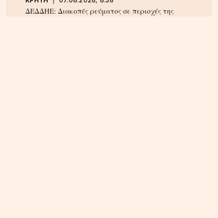
ΚΡΗΤΗ
07.08.2026, 8:36
ΔΕΔΔΗΕ: Διακοπές ρεύματος σε περιοχές της
Κρήτης σήμερα Παρασκευή 7/8
ΗΡΑΚΛΕΙΟ
06.08.2026, 14:23
Αναστάτωση στα Καμίνια: Φωτιά σε σπίτι
κινητοποίησε την Πυροσβεστική – Δείτε εικόνες