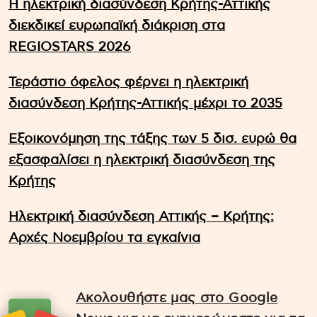
Η ηλεκτρική διασύνδεση Κρήτης-Αττικής
διεκδικεί ευρωπαϊκή διάκριση στα
REGIOSTARS 2026
Τεράστιο όφελος φέρνει η ηλεκτρική
διασύνδεση Κρήτης-Αττικής μέχρι το 2035
Εξοικονόμηση της τάξης των 5 δισ. ευρώ θα
εξασφαλίσει η ηλεκτρική διασύνδεση της
Κρήτης
Ηλεκτρική διασύνδεση Αττικής – Κρήτης:
Αρχές Νοεμβρίου τα εγκαίνια
Ακολουθήστε μας στο Google