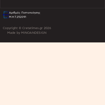
Αριθμός Πιστοποίησης
Μ.Η.Τ.252091
Copyright © Cretatimes.gr 2026
Made by
MINOANDESIGN