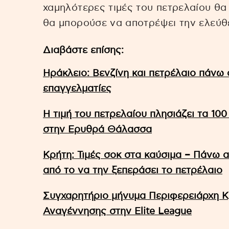
χαμηλότερες τιμές του πετρελαίου θα
θα μπορούσε να αποτρέψει την ελεύθ
Διαβάστε επίσης:
Ηράκλειο: Βενζίνη και πετρέλαιο πάνω 
επαγγελματίες
Η τιμή του πετρελαίου πλησιάζει τα 100
στην Ερυθρά Θάλασσα
Κρήτη: Τιμές σοκ στα καύσιμα – Πάνω 
από το να την ξεπεράσει το πετρέλαιο
Συγχαρητήριο μήνυμα Περιφερειάρχη Κ
Αναγέννησης στην Elite League