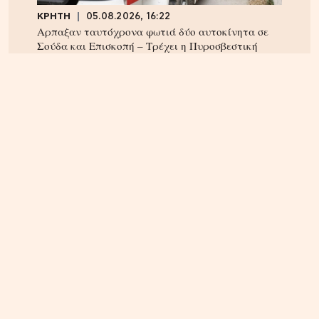
ΚΡΗΤΗ
05.08.2026, 16:22
Αρπαξαν ταυτόχρονα φωτιά δύο αυτοκίνητα σε
Σούδα και Επισκοπή – Τρέχει η Πυροσβεστική
ΚΡΗΤΗ
04.08.2026, 18:24
Τέλος στην ταλαιπωρία των οδηγών στην Κρήτη;
Παρέμβαση Αυγενάκη για ψηφιακό «χάρτη» σε
πραγματικό χρόνο για όλα τα έργα και τις
κλειστές λωρίδες!