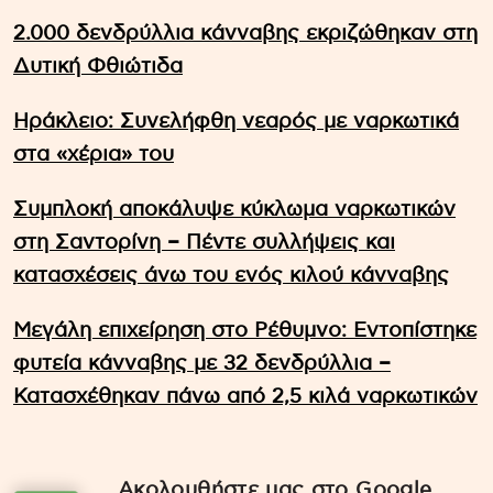
2.000 δενδρύλλια κάνναβης εκριζώθηκαν στη
Δυτική Φθιώτιδα
Ηράκλειο: Συνελήφθη νεαρός με ναρκωτικά
στα «χέρια» του
Συμπλοκή αποκάλυψε κύκλωμα ναρκωτικών
στη Σαντορίνη – Πέντε συλλήψεις και
κατασχέσεις άνω του ενός κιλού κάνναβης
Μεγάλη επιχείρηση στο Ρέθυμνο: Εντοπίστηκε
φυτεία κάνναβης με 32 δενδρύλλια –
Κατασχέθηκαν πάνω από 2,5 κιλά ναρκωτικών
Ακολουθήστε μας στο Google