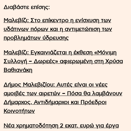
Διαβάστε επίσης:
Μαλεβίζι: Στο επίκεντρο η ενίσχυση των
υδάτινων πόρων και η αντιμετώπιση των
προβλημάτων ύδρευσης
Μαλεβίζι: Εγκαινιάζεται η έκθεση «Μόνιμη
Συλλογή – Δωρεές» αφιερωμένη στη Χρύσα
Βαθιανάκη
Δήμος Μαλεβιζίου: Αυτές είναι οι νέες
αμοιβές των αιρετών – Πόσα θα λαμβάνουν
Δήμαρχος, Αντιδήμαρχοι και Πρόεδροι
Κοινοτήτων
Νέα χρηματοδότηση 2 εκατ. ευρώ για έργα