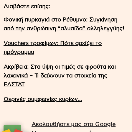
Διαβάστε επίσης:
Φονική πυρκαγιά στο Ρέθυμνο: Συγκίνηση
από την ανθρώπινη “αλυσίδα” αλληλεγγύης!
Vouchers τροφίμων: Πότε αρχίζει το
πρόγραμμα
Ακρίβεια: Στα ύψη οι τιμές σε φρούτα και
λαχανικά – Τι δείχνουν τα στοιχεία της
ΕΛΣΤΑΤ
Θερινές συμφωνίες κυρίων…
Ακολουθήστε μας στο Google