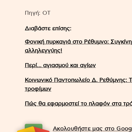
Πηγή: OT
Διαβάστε επίσης:
Φονική πυρκαγιά στο Ρέθυμνο: Συγκίν
αλληλεγγύης!
Περί… αγιασμού και αγίων
Κοινωνικό Παντοπωλείο Δ. Ρεθύμνης: Τ
τροφίμων
Πώς θα εφαρμοστεί το πλαφόν στα τρ
Ακολουθήστε μας στο Googl