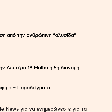
ηση από την ανθρώπινη “αλυσίδα”
ην Δευτέρα 18 Μαΐου η 5η διανομή
όφιμα – Παραδείγματα
e News για να ενημερώνεστε για τα