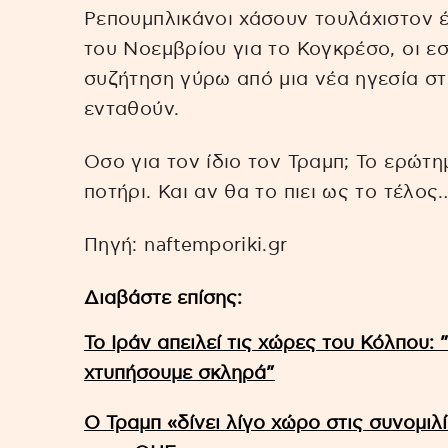
Ρεπουμπλικάνοι χάσουν τουλάχιστον 
του Νοεμβρίου για το Κογκρέσο, οι ε
συζήτηση γύρω από μια νέα ηγεσία στ
ενταθούν.
Οσο για τον ίδιο τον Τραμπ; Το ερώτημ
ποτήρι. Και αν θα το πιει ως το τέλος
Πηγή: naftemporiki.gr
Διαβάστε επίσης:
Το Ιράν απειλεί τις χώρες του Κόλπου:
χτυπήσουμε σκληρά”
Ο Τραμπ «δίνει λίγο χώρο στις συνομιλ