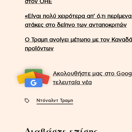
στον ΟΗΕ
«Είναι πολύ χειρότερα απ’ ό,τι περίμεν
ατάκες στο δείπνο των ανταποκριτών
Ο Τραμπ ανοίγει μέτωπο με τον Καναδά
προϊόντων
Ακολουθήστε μας στο Googl
τελευταία νέα
Ντόναλντ Τραμπ
Διαβάστε επίσης