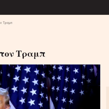
ον Τραμπ
 τον Τραμπ