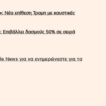
α»: Νέα επίθεση Τραμπ με καυστικές
: Επιβάλλει δασμούς 50% σε σειρά
e News για να ενημερώνεστε για τα