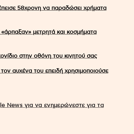
 έπεισε 58χρονη να παραδώσει χρήματα
 «άρπαξαν» μετρητά και κοσμήματα
ικονίδιο στην οθόνη του κινητού σας
ον αυχένα του επειδή χρησιμοποιούσε
e News για να ενημερώνεστε για τα