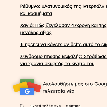
Ρέθυμνο: «Αστυνομικός της Ιντερπόλ»
και κοσμήματα
Χανιά: Πώς ξεγέλασαν 47χρονη και της
μεγάλης αξίας
Τι πρέπει να κάνετε αν δείτε αυτό το ε
Σύνδρομο πτώσης κεφαλής: Στράβωσε τ
για χρόνια σκυφτός το κινητό του
Ακολουθήστε μας στο Googl
τελευταία νέα
κινητό τηλέφωνο
φόρτιση