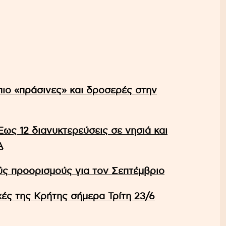
πιο «πράσινες» και δροσερές στην
ως 12 διανυκτερεύσεις σε νησιά και
Α
ς προορισμούς για τον Σεπτέμβριο
ές της Κρήτης σήμερα Τρίτη 23/6