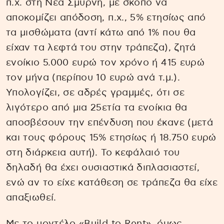
π.χ. στη Νέα Σμύρνη, με σκοπό να
αποκομίζει απόδοση, π.χ., 5% ετησίως από
τα μισθώματα (αντί κάτω από 1% που θα
είχαν τα λεφτά του στην τράπεζα), ζητά
ενοίκιο 5.000 ευρώ τον χρόνο ή 415 ευρώ
τον μήνα (περίπου 10 ευρώ ανά τ.μ.).
Υπολογίζει, σε αδρές γραμμές, ότι σε
λιγότερο από μια 25ετία τα ενοίκια θα
αποσβέσουν την επένδυση που έκανε (μετά
και τους φόρους 15% ετησίως ή 18.750 ευρώ
στη διάρκεια αυτή). Το κεφάλαιό του
δηλαδή θα έχει ουσιαστικά διπλασιαστεί,
ενώ αν το είχε κατάθεση σε τράπεζα θα είχε
απαξιωθεί.
Με το μοντέλο «Build to Rent», όμως,