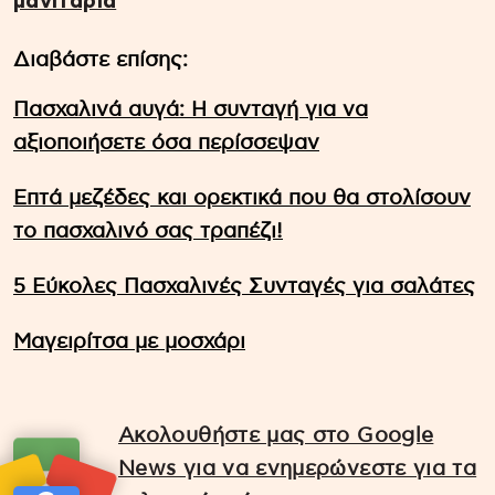
μανιτάρια
Διαβάστε επίσης:
Πασχαλινά αυγά: Η συνταγή για να
αξιοποιήσετε όσα περίσσεψαν
Επτά μεζέδες και ορεκτικά που θα στολίσουν
το πασχαλινό σας τραπέζι!
5 Εύκολες Πασχαλινές Συνταγές για σαλάτες
Μαγειρίτσα με μοσχάρι
Ακολουθήστε μας στο Google
News για να ενημερώνεστε για τα