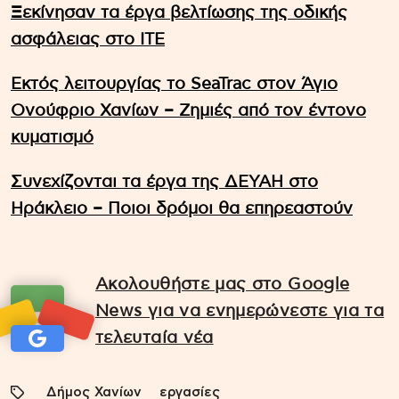
Ξεκίνησαν τα έργα βελτίωσης της οδικής
ασφάλειας στο ΙΤΕ
Εκτός λειτουργίας το SeaTrac στον Άγιο
Ονούφριο Χανίων – Ζημιές από τον έντονο
κυματισμό
Συνεχίζονται τα έργα της ΔΕΥΑΗ στο
Ηράκλειο – Ποιοι δρόμοι θα επηρεαστούν
Ακολουθήστε μας στο Google
News για να ενημερώνεστε για τα
τελευταία νέα
Δήμος Χανίων
εργασίες