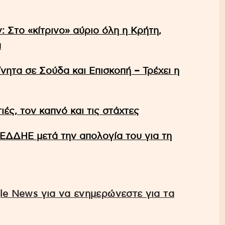
 Στο «κίτρινο» αύριο όλη η Κρήτη,
α
ητα σε Σούδα και Επισκοπή – Τρέχει η
ές, τον καπνό και τις στάχτες
ΕΔΔΗΕ μετά την απολογία του για τη
e News για να ενημερώνεστε για τα