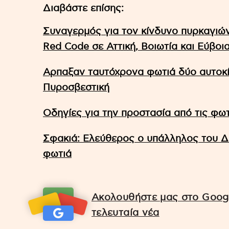
Διαβάστε επίσης:
Συναγερμός για τον κίνδυνο πυρκαγιών:
Red Code σε Αττική, Βοιωτία και Εύβοι
Αρπαξαν ταυτόχρονα φωτιά δύο αυτοκίν
Πυροσβεστική
Οδηγίες για την προστασία από τις φωτι
Σφακιά: Ελεύθερος ο υπάλληλος του Δ
φωτιά
Ακολουθήστε μας στο Googl
τελευταία νέα