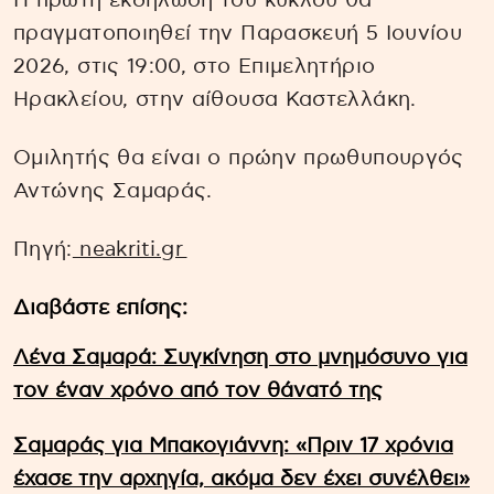
Η πρώτη εκδήλωση του κύκλου θα
πραγματοποιηθεί την Παρασκευή 5 Ιουνίου
2026, στις 19:00, στο Επιμελητήριο
Ηρακλείου, στην αίθουσα Καστελλάκη.
Ομιλητής θα είναι ο πρώην πρωθυπουργός
Αντώνης Σαμαράς.
Πηγή:
neakriti.gr
Διαβάστε επίσης:
Λένα Σαμαρά: Συγκίνηση στο μνημόσυνο για
τον έναν χρόνο από τον θάνατό της
Σαμαράς για Μπακογιάννη: «Πριν 17 χρόνια
έχασε την αρχηγία, ακόμα δεν έχει συνέλθει»