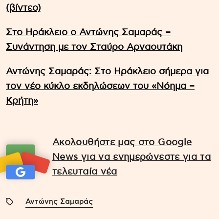
(βίντεο)
Στο Ηράκλειο ο Αντώνης Σαμαράς –
Συνάντηση με τον Σταύρο Αρναουτάκη
Αντώνης Σαμαράς: Στο Ηράκλειο σήμερα για
τον νέο κύκλο εκδηλώσεων του «Νόημα –
Κρήτη»
Ακολουθήστε μας στο Google
News για να ενημερώνεστε για τα
τελευταία νέα
Αντώνης Σαμαράς