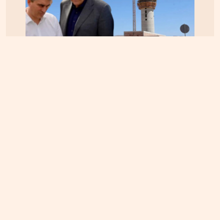
ΚΡΗΤΗ
06.08.2026, 15:23
Αεροδρόμιο Καστελίου: Υπογράφεται η σύμβαση
για τα ραντάρ παρουσία της ηγεσίας του
Υπουργείου Υποδομών – Σύμβαση στη σκιά της
απόφασης του ΣτΕ για την Παπούρα