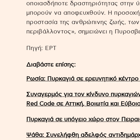
οποιασδήποτε δραστηριότητας στην ύ
μπορούν να αποφευχθούν. Η προσοχή ό
προστασία της ανθρώπινης ζωής, των
περιβάλλοντος», σημειώνει η Πυροσβε
Πηγή: EΡΤ
Διαβάστε επίσης:
Ρωσία: Πυρκαγιά σε ερευνητικό κέντρο
Συναγερμός για τον κίνδυνο πυρκαγιών:
Red Code σε Αττική, Βοιωτία και Εύβοι
Πυρκαγιά σε υπόγειο χώρο στον Πειραι
Ψάθα: Συνελήφθη αδελφός αντιδημάρχο