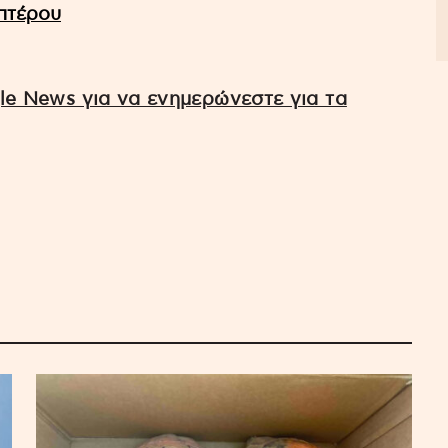
οπτέρου
e News για να ενημερώνεστε για τα